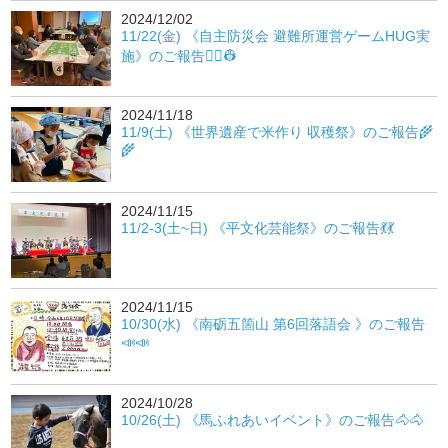
2024/12/02
11/22(金) 《自主防災会 避難所運営ゲームHUG実
施》のご報告👷‍♀️👷
2024/11/18
11/9(土) 《世界遺産で米作り 収穫祭》のご報告🌾
🌾
2024/11/15
11/2-3(土~日) 《平文化芸能祭》のご報告💃💃
2024/11/15
10/30(水) 《南砺五箇山 第6回落語会 》のご報告
📣📣
2024/10/28
10/26(土) 《馬ふれあいイベント》のご報告🐴🐴