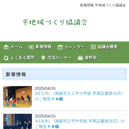
新着情報 平地域づくり協議会
ホーム
新着情報
カレンダー
協議会概要
よくある質問
交流センター
資料室
新着情報
2025/04/15
3/17(月) 《南砺市立上平小学校 卒業証書授与式》
のご報告👩‍🎓🏫
2025/04/15
3/13(木) 《南砺市立平中学校 卒業証書授与式》の
ご報告👩‍🎓🏫