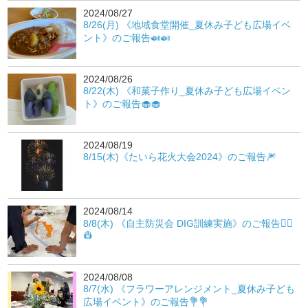
2024/08/27
8/26(月) 《地域食堂開催_夏休み子ども広場イベ
ント》のご報告🍛🍛
2024/08/26
8/22(木) 《和菓子作り_夏休み子ども広場イベン
ト》のご報告🧁🧁
2024/08/19
8/15(木)《たいら花火大会2024》のご報告🎆
2024/08/14
8/8(木) 《自主防災会 DIG訓練実施》のご報告👷‍♀️
👷
2024/08/08
8/7(水) 《フラワーアレンジメント_夏休み子ども
広場イベント》のご報告💐💐