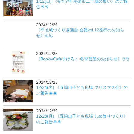
1/12(日) 《令和7年 南砺市二十歳の集い》のご報
告🥂🥂
2024/12/26
《平地域づくり協議会 会報vol.12発行のお知ら
せ》📃📃
2024/12/25
《Book∞Cafeすけろく 冬季営業のお知らせ》☃️☃️
2024/12/25
12/24(火) 《五箇山子ども広場 クリスマス会》の
ご報告🎄🎄
2024/12/25
12/23(月) 《五箇山子ども広場 しめ飾りづくり》
のご報告🎍🎍