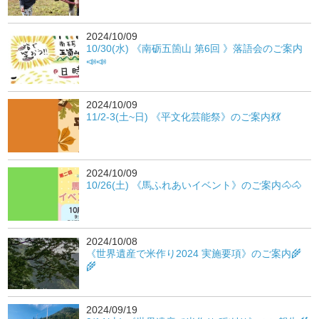
2024/10/09
10/30(水) 《南砺五箇山 第6回 》落語会のご案内
📣📣
2024/10/09
11/2-3(土~日) 《平文化芸能祭》のご案内💃💃
2024/10/09
10/26(土) 《馬ふれあいイベント》のご案内🐴🐴
2024/10/08
《世界遺産で米作り2024 実施要項》のご案内🌾
🌾
2024/09/19