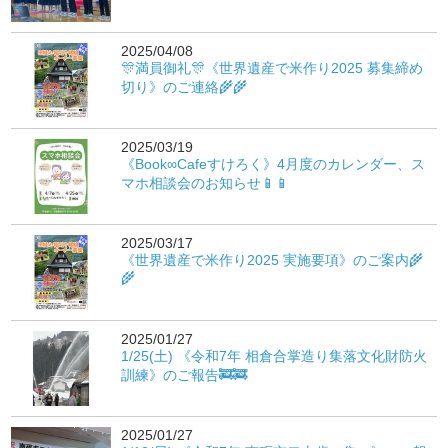
2025/04/08
🎊満員御礼🎊《世界遺産で米作り2025 募集締め
切り》のご連絡🌾🌾
2025/03/19
《Book∞Cafeすけろく》4月度のカレンダー、ス
マホ相談会のお知らせ📱📱
2025/03/17
《世界遺産で米作り2025 実施要項》のご案内🌾
🌾
2025/01/27
1/25(土) 《令和7年 相倉合掌造り集落文化財防火
訓練》のご報告🚒🚒
2025/01/27