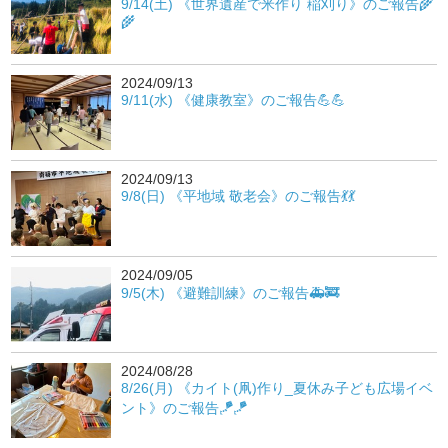
9/14(土) 《世界遺産で米作り 稲刈り》のご報告🌾
🌾
2024/09/13
9/11(水) 《健康教室》のご報告💪💪
2024/09/13
9/8(日) 《平地域 敬老会》のご報告💃💃
2024/09/05
9/5(木) 《避難訓練》のご報告🚑🚒
2024/08/28
8/26(月) 《カイト(凧)作り_夏休み子ども広場イベ
ント》のご報告🪁🪁