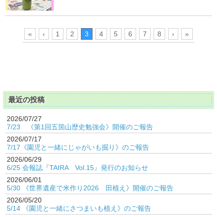
«
‹
1
2
3
4
5
6
7
8
›
»
最近の投稿
2026/07/27
7/23 《第1回五箇山歴史勉強会》開催のご報告
2026/07/17
7/17《園児と一緒にじゃがいも掘り》のご報告
2026/06/29
6/25 会報誌『TAIRA Vol.15』発行のお知らせ
2026/06/01
5/30 《世界遺産で米作り2026 田植え》開催のご報告
2026/05/20
5/14 《園児と一緒にさつまいも植え》のご報告