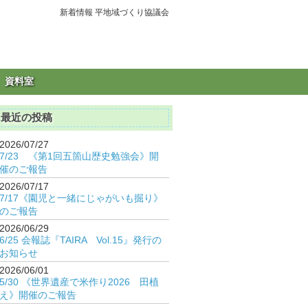
新着情報 平地域づくり協議会
資料室
最近の投稿
2026/07/27
7/23 《第1回五箇山歴史勉強会》開
催のご報告
2026/07/17
7/17《園児と一緒にじゃがいも掘り》
のご報告
2026/06/29
6/25 会報誌『TAIRA Vol.15』発行の
お知らせ
2026/06/01
5/30 《世界遺産で米作り2026 田植
え》開催のご報告