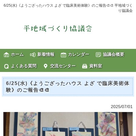
6/25(水)《ようござったハウス よざ で臨床美術体験》のご報告🎨🎨 平地域づく
り協議会
ホーム
新着情報
カレンダー
協議会概要
よくある質問
交流センター
資料室
6/25(水)《ようござったハウス よざ で臨床美術体
験》のご報告🎨🎨
2025/07/01