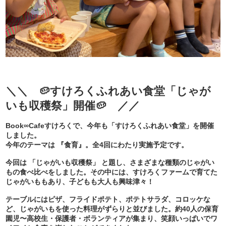
＼＼ 🥔すけろくふれあい食堂「じゃが
いも収穫祭」開催🥔 ／／
Book∞Cafeすけろくで、今年も「すけろくふれあい食堂」を開催
しました。
今年のテーマは 『食育』。全4回にわたり実施予定です。
今回は 「じゃがいも収穫祭」 と題し、さまざまな種類のじゃがい
もの食べ比べをしました。その中には、すけろくファームで育てた
じゃがいももあり、子どもも大人も興味津々！
テーブルにはピザ、フライドポテト、ポテトサラダ、コロッケな
ど、じゃがいもを使った料理がずらりと並びました。約40人の保育
園児〜高校生・保護者・ボランティアが集まり、笑顔いっぱいでワ