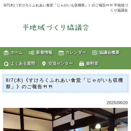
8/7(木)《すけろくふれあい食堂「じゃがいも収穫祭」》のご報告🍴🍴 平地域づ
くり協議会
ホーム
新着情報
カレンダー
協議会概要
よくある質問
交流センター
資料室
8/7(木)《すけろくふれあい食堂「じゃがいも収穫
祭」》のご報告🍴🍴
2025/08/20