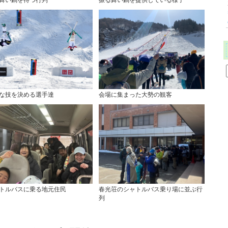
な技を決める選手達
会場に集まった大勢の観客
トルバスに乗る地元住民
春光荘のシャトルバス乗り場に並ぶ行
列