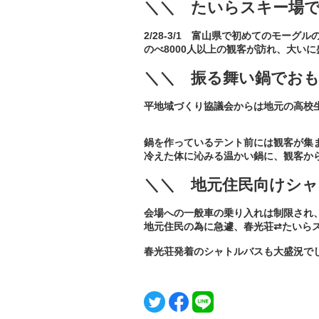
＼＼ たいらスキー場で
2/28-3/1 富山県で初めてのモー
のべ8000人以上の観客が訪れ、大い
＼＼ 振る舞い鍋でお
平地域づくり協議会からは地元の高校
鍋を作っているテント前には観客が集
冷えた体に沁みる温かい鍋に、観客か
＼＼ 地元住民向けシャ
会場への一般車の乗り入れは制限され
地元住民の為に急遽、春光荘⇄たいら
春光荘発着のシャトルバスも大盛況で