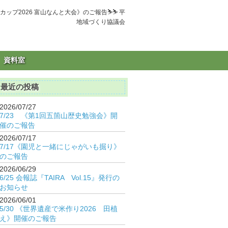
ドカップ2026 富山なんと大会》のご報告⛷️⛷️ 平
地域づくり協議会
資料室
最近の投稿
2026/07/27
7/23 《第1回五箇山歴史勉強会》開
催のご報告
2026/07/17
7/17《園児と一緒にじゃがいも掘り》
のご報告
2026/06/29
6/25 会報誌『TAIRA Vol.15』発行の
お知らせ
2026/06/01
5/30 《世界遺産で米作り2026 田植
え》開催のご報告