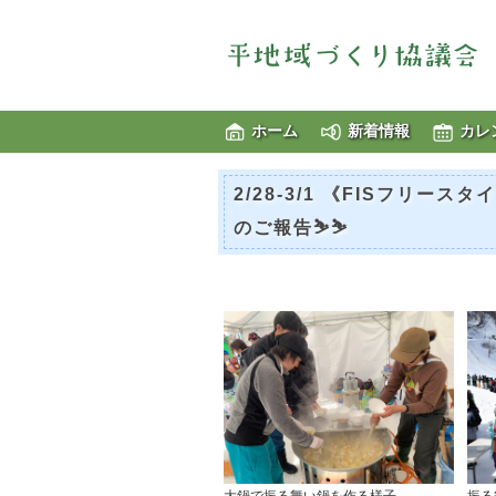
ホーム
新着情報
カレ
2/28-3/1 《FISフリー
のご報告⛷️⛷️
大鍋で振る舞い鍋を作る様子
振る