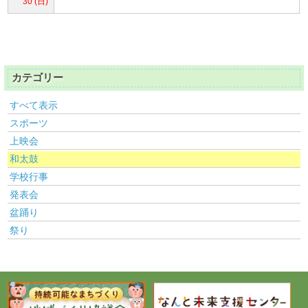
30 (日)
カテゴリー
すべて表示
スポーツ
上映会
和太鼓
学校行事
発表会
盆踊り
祭り