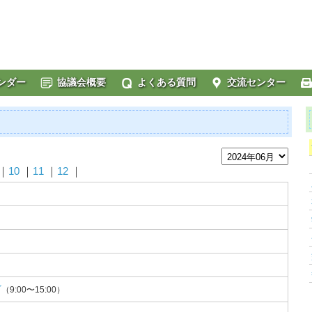
ンダー
協議会概要
よくある質問
交流センター
｜
10
｜
11
｜
12
｜
ざ
（9:00〜15:00）