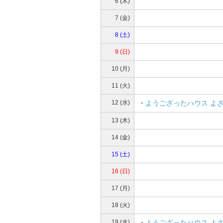
6 (木)
7 (金)
8 (土)
9 (日)
10 (月)
11 (火)
12 (水)
・
ようござったハウス よ
13 (木)
14 (金)
15 (土)
16 (日)
17 (月)
18 (火)
19 (水)
・
ようござったハウス よ