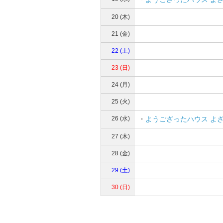
20 (木)
21 (金)
22 (土)
23 (日)
24 (月)
25 (火)
26 (水)
・
ようござったハウス よ
27 (木)
28 (金)
29 (土)
30 (日)