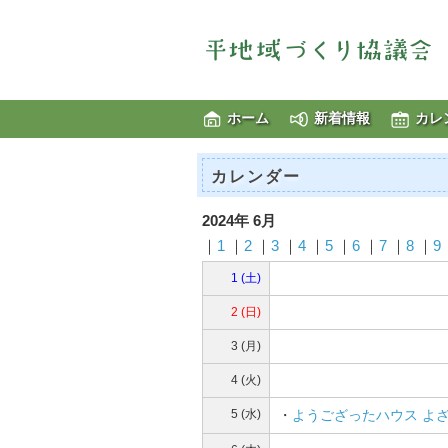
ホーム
新着情報
カレ
カレンダー
2024年 6月
｜
1
｜
2
｜
3
｜
4
｜
5
｜
6
｜
7
｜
8
｜
9
1 (土)
2 (日)
3 (月)
4 (火)
5 (水)
・
ようござったハウス よ