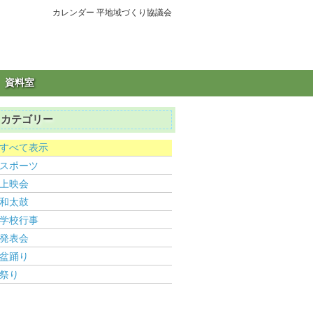
カレンダー 平地域づくり協議会
資料室
カテゴリー
すべて表示
スポーツ
上映会
和太鼓
学校行事
発表会
盆踊り
祭り